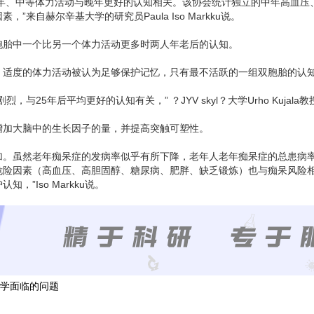
中年、中等体力活动与晚年更好的认知相关。该协会统计独立的中年高血压
自赫尔辛基大学的研究员Paula Iso Markku说。
胞胎中一个比另一个体力活动更多时两人年老后的认知。
，适度的体力活动被认为足够保护记忆，只有最不活跃的一组双胞胎的认
5年后平均更好的认知有关，” ？JYV skyl？大学Urho Kujala
增加大脑中的生长因子的量，并提高突触可塑性。
加。虽然老年痴呆症的发病率似乎有所下降，老年人老年痴呆症的总患病
危险因素（高血压、高胆固醇、糖尿病、肥胖、缺乏锻炼）也与痴呆风险相
”Iso Markku说。
学面临的问题