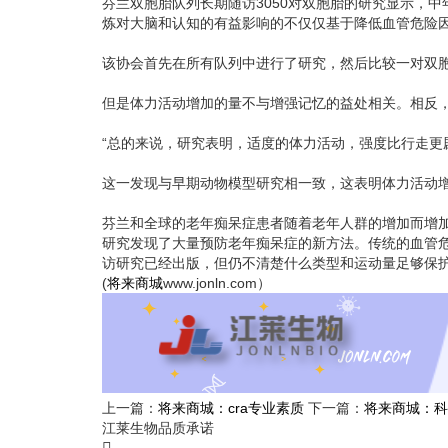
芬兰双胞胎队列长期随访3050对双胞胎的研究显示，
炼对大脑和认知的有益影响的不仅仅基于降低血管危险因素，”来
该协会首先在所有队列中进行了研究，然后比较一对双
但是体力活动增加的量不与增强记忆的益处相关。相反
“总的来说，研究表明，适度的体力活动，强度比行走更剧烈，与2
这一发现与早期动物模型研究相一致，这表明体力活动
芬兰和全球的老年痴呆症患者随着老年人群的增加而增
研究发现了大量预防老年痴呆症的新方法。传统的血管
访研究已经出版，但仍不清楚什么类型和运动量足够保护认知，
(
将来商城
www.jonln.com）
上一篇：
将来商城：cra专业素质
下一篇：
将来商城：科
江莱生物品质承诺