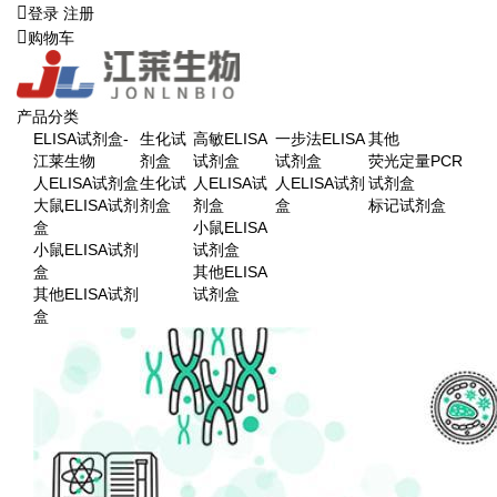
登录
注册
购物车
产品分类
ELISA试剂盒-
生化试
高敏ELISA
一步法ELISA
其他
江莱生物
剂盒
试剂盒
试剂盒
荧光定量PCR
人ELISA试剂盒
生化试
人ELISA试
人ELISA试剂
试剂盒
大鼠ELISA试剂
剂盒
剂盒
盒
标记试剂盒
盒
小鼠ELISA
小鼠ELISA试剂
试剂盒
盒
其他ELISA
其他ELISA试剂
试剂盒
盒