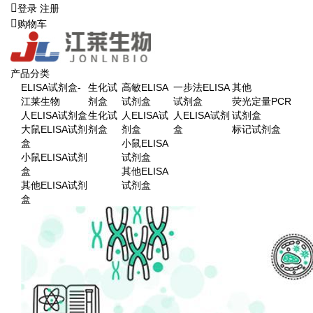
登录
注册
购物车
产品分类
ELISA试剂盒-
生化试
高敏ELISA
一步法ELISA
其他
江莱生物
剂盒
试剂盒
试剂盒
荧光定量PCR
人ELISA试剂盒
生化试
人ELISA试
人ELISA试剂
试剂盒
大鼠ELISA试剂
剂盒
剂盒
盒
标记试剂盒
盒
小鼠ELISA
小鼠ELISA试剂
试剂盒
盒
其他ELISA
其他ELISA试剂
试剂盒
盒